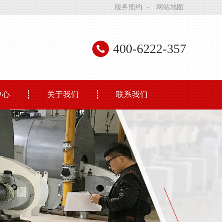
服务预约
－
网站地图
400-6222-357
中心
关于我们
联系我们