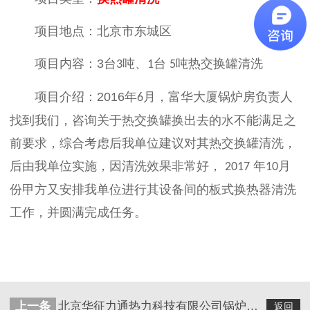
项目地点：北京市东城区
项目内容：
3
台
吨、
台
吨热交换罐清洗
3
1
5
项目介绍：
2016
年
月，富华大厦锅炉房负责人
6
找到我们，咨询关于热交换罐换出去的水不能满足之
前要求，综合考虑后我单位建议对其热交换罐清洗，
后由我单位实施，因清洗效果非常好，
年
月
2017
10
份甲方又安排我单位进行其设备间的板式换热器清洗
工作，并圆满完成任务。
上一条
北京华征力通热力科技有限公司锅炉维修案例
返回