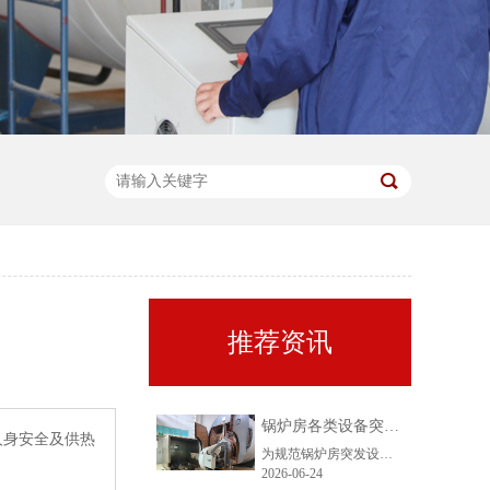
推荐资讯
锅炉房各类设备突发事件处置流程
人身安全及供热
为规范锅炉房突发设备故障、安全险情的应急处置程序，有效防范事故扩大，保障锅炉设备安全稳定运行、作业人员人身安全及供热系统可靠供应，明确缺水、停电、停水、燃气异常、燃烧故障、管道泄漏等典型突发事件的处置步骤，特制定本流程。全体操作人员须熟练掌握、严格执行，确保快速响应、规范处置、及时消除隐患。
2026-06-24