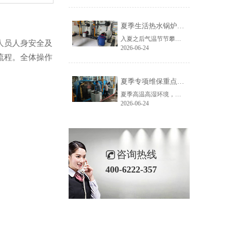
夏季生活热水锅炉运维干货，这些细节一定要注意！
入夏之后气温节节攀升，生活热水锅炉工况变化大、负荷波动频繁，再加上高温闷热、雷雨多发，设备极易出现结垢、超温、电机过热、电控受潮等故障。很多停机故障，都源于日常运维细节不到位。
人员人身安全及
2026-06-24
流程。全体操作
夏季专项维保重点，减少故障延长设备寿命
夏季高温高湿环境，给生活热水锅炉运行带来多重安全和能耗挑战。坚持规范操作、日常巡检、定期维保、优化工况四大原则，既能守住安全运行底线，保障小区、酒店、厂区生活热水稳定供应，又能实现明显节能降耗，降低后期维修成本和运维投入。
2026-06-24
咨询热线
400-6222-357