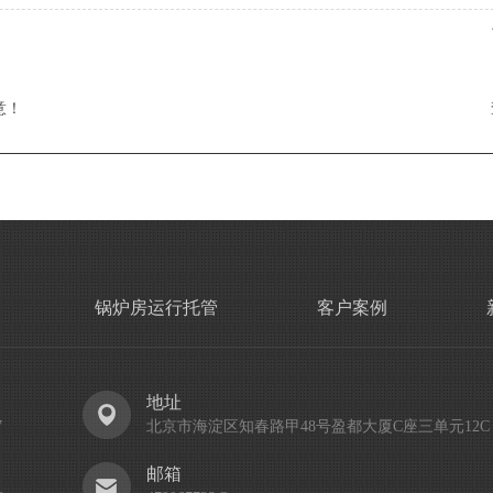
意！
锅炉房运行托管
客户案例
地址
7
北京市海淀区知春路甲48号盈都大厦C座三单元12C
：
邮箱