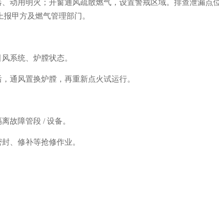
电器、动用明火；开窗通风疏散燃气，设置警戒区域。排查泄漏点
上报甲方及燃气管理部门。
引风系统、炉膛状态。
后，通风置换炉膛，再重新点火试运行。
离故障管段 / 设备。
密封、修补等抢修作业。