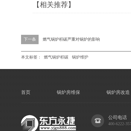
【相关推荐】
下一条
燃气锅炉积碳严重对锅炉的影响
本文标签：
燃气锅炉积碳
锅炉维护
首页
锅炉房维保
锅炉房改造
公司电话
400-6222-35