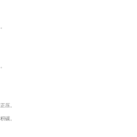
。
数。
碳。
膛正压。
重积碳。