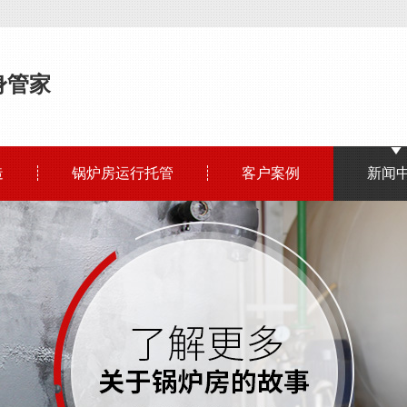
身管家
造
锅炉房运行托管
客户案例
新闻