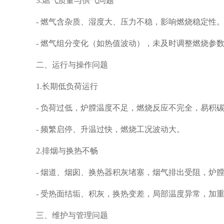
3.
燃气质量与供气问题
-
燃气含杂质、湿度大、压力不稳，影响燃烧稳定性
-
燃气组分变化（如热值波动），未及时调整燃烧参
二、运行与操作问题
1.
长期低负荷运行
-
负荷过低，炉膛温度不足，燃烧反应不完全，易积
-
频繁启停、升温过快，燃烧工况波动大。
2.
排烟与换热不畅
-
烟道、烟囱、换热器积灰堵塞，烟气排出受阻，炉
-
受热面结垢、积灰，换热变差，局部温度异常，加
三、维护与管理问题