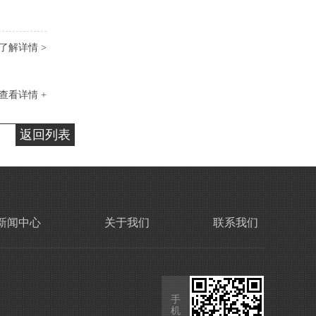
了解详情 >
查看详情 +
返回列表
新闻中心
关于我们
联系我们
手
机