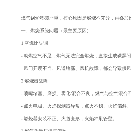
燃气锅炉积碳严重，核心原因是燃烧不充分，再叠加
一、燃烧系统问题（最主要原因）
1.
空燃比失调
-
助燃空气不足，燃气无法完全燃烧，直接生成碳黑
-
风门开度不当、风道堵塞、风机故障，都会导致供
2.
燃烧器故障
-
喷嘴堵塞、磨损、雾化
/
混合不良，燃气与空气混合
-
点火电极、火焰探测器异常，点火不稳、火焰偏斜
-
燃烧器安装不正、火道变形，火焰冲刷管壁。