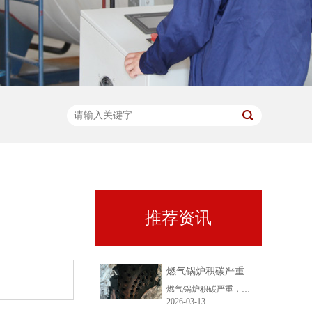
推荐资讯
燃气锅炉积碳严重的原因
燃气锅炉积碳严重，核心原因是燃烧不充分，再叠加设备维护不到位，就会形成恶性循环。
2026-03-13