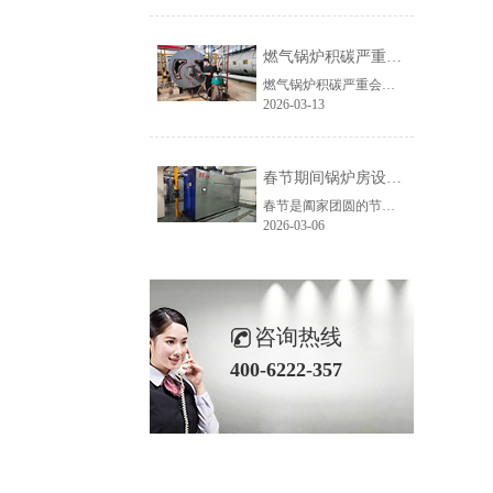
燃气锅炉积碳严重对锅炉的影响
燃气锅炉积碳严重会直接影响安全、效率、寿命和排放，是必须及时处理的问题。
2026-03-13
春节期间锅炉房设备故障预防措施分析
春节是阖家团圆的节日，同时也是锅炉房设备运行管理的关键节点。受假期人员值守调整、气候条件变化、设备连续运行负荷波动等因素影响，锅炉房各类设备易出现故障，进而影响供暖、生产用汽等正常供应。做好春节期间锅炉房设备故障预防工作，对保障民生供暖稳定、工业生产有序及公共安全至关重要。
2026-03-06
咨询热线
400-6222-357