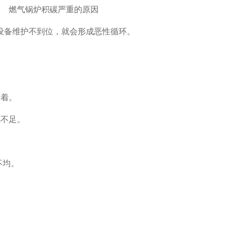
燃气锅炉积碳严重的原因
设备维护不到位，就会形成恶性循环。
附着。
风不足。
不均。
。