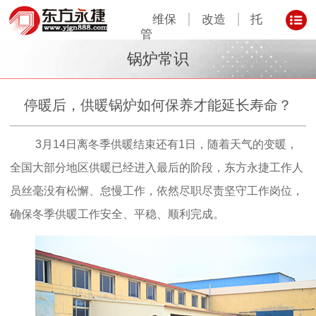
维保
改造
托
管
锅炉常识
停暖后，供暖锅炉如何保养才能延长寿命？
3月14日离冬季供
暖结束还有1日，随着天气的变暖，
全国大部分地区供暖已经进入最后的阶段，东方永捷工作人
员丝毫没有松懈、怠慢工作，依然尽职尽责坚守工作岗位，
确保冬季
供暖工作安全、平稳、顺利完成
。