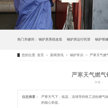
热门关键词：
锅炉房系统改造
锅炉房运行托管
锅炉维
您的位置:
首页
>
新闻资讯
>
锅炉常识
>
严寒天气燃
严寒天气燃气
作者：
信息摘要：
严寒天气下，低温、冻堵等特殊工况给燃气
的核心前提。