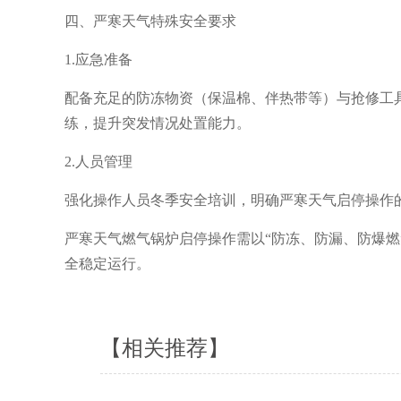
四、严寒天气特殊安全要求
1.
应急准备
配备充足的防冻物资（保温棉、伴热带等）与抢修工
练，提升突发情况处置能力。
2.
人员管理
强化操作人员冬季安全培训，明确严寒天气启停操作
严寒天气燃气锅炉启停操作需以
“防冻、防漏、防爆
全稳定运行。
【相关推荐】