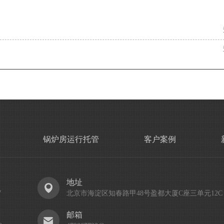
锅炉房运行托管
客户案例
地址
7
北京市海淀区知春路甲48号盈都大厦C座三单元12C
：
邮箱