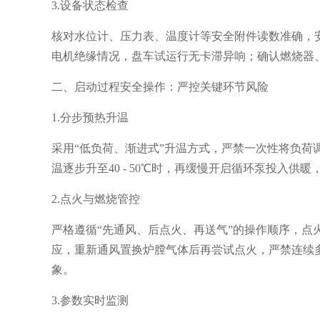
3.
设备状态检查
核对水位计、压力表、温度计等安全附件读数准确，
电机绝缘情况，盘车试运行无卡滞异响；确认燃烧器
二、启动过程安全操作：严控关键环节风险
1.
分步预热升温
采用
“低负荷、渐进式”升温方式，严禁一次性将负
温逐步升至
40 - 50
℃时，再缓慢开启循环泵投入供暖
2.
点火与燃烧管控
严格遵循
“先通风、后点火、再送气”的操作顺序，
应，重新通风置换炉膛气体后再尝试点火，严禁连续
象。
3.
参数实时监测