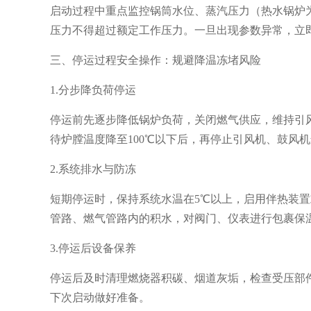
启动过程中重点监控锅筒水位、蒸汽压力（热水锅炉
压力不得超过额定工作压力。一旦出现参数异常，立
三、停运过程安全操作：规避降温冻堵风险
1.
分步降负荷停运
停运前先逐步降低锅炉负荷，关闭燃气供应，维持引
待炉膛温度降至
100
℃以下后，再停止引风机、鼓风机
2.
系统排水与防冻
短期停运时，保持系统水温在
5
℃以上，启用伴热装置
管路、燃气管路内的积水，对阀门、仪表进行包裹保
3.
停运后设备保养
停运后及时清理燃烧器积碳、烟道灰垢，检查受压部
下次启动做好准备。