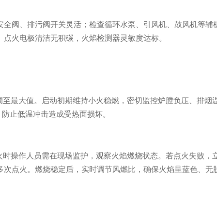
安全阀、排污阀开关灵活；检查循环水泵、引风机、鼓风机等辅
、点火电极清洁无积碳，火焰检测器灵敏度达标。
荷调至最大值。启动初期维持小火稳燃，密切监控炉膛负压、排烟
，防止低温冲击造成受热面损坏。
点火时操作人员需在现场监护，观察火焰燃烧状态。若点火失败，
多次点火。燃烧稳定后，实时调节风燃比，确保火焰呈蓝色、无