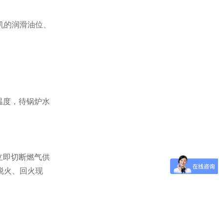
机的润滑油位、
温度，待锅炉水
立即切断燃气供
脱火、回火现